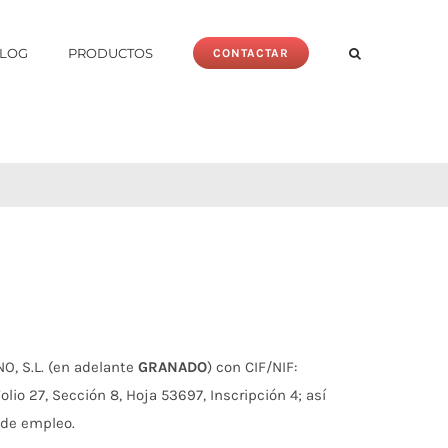
LOG
PRODUCTOS
CONTACTAR
O, S.L. (en adelante
GRANADO
) con CIF/NIF:
io 27, Sección 8, Hoja 53697, Inscripción 4; así
 de empleo.