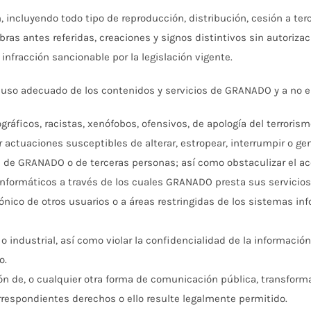
 incluyendo todo tipo de reproducción, distribución, cesión a ter
ras antes referidas, creaciones y signos distintivos sin autorizaci
infracción sancionable por la legislación vigente.
so adecuado de los contenidos y servicios de GRANADO y a no emp
gráficos, racistas, xenófobos, ofensivos, de apología del terrorismo 
zar actuaciones susceptibles de alterar, estropear, interrumpir o 
os de GRANADO o de terceras personas; así como obstaculizar el acc
nformáticos a través de los cuales GRANADO presta sus servicios
rónico de otros usuarios o a áreas restringidas de los sistemas i
 o industrial, así como violar la confidencialidad de la informaci
o.
ición de, o cualquier otra forma de comunicación pública, transfor
orrespondientes derechos o ello resulte legalmente permitido.