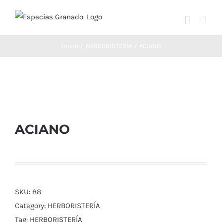
Saltar
al
contenido
Inicio
HERBORISTERÍA
ACIANO
ACIANO
SKU:
88
Category:
HERBORISTERÍA
Tag:
HERBORISTERÍA