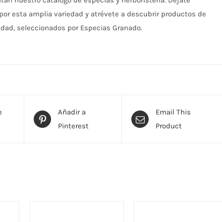
n nuestro catálogo de especias y herboristería. Déjate
por esta amplia variedad y atrévete a descubrir productos de
idad, seleccionados por Especias Granado.
e
Añadir a
Email This
Pinterest
Product