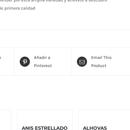
render por esta amplia variedad y atrévete a descubrir
e primera calidad
e
Añadir a
Email This
Pinterest
Product
ANIS ESTRELLADO
ALHOVAS