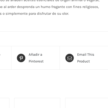
o se añaden aceites esenciales de origen animal o vegetal,
e al arder desprenda un humo fragante con fines religiosos,
s o simplemente para disfrutar de su olor.
e
Añadir a
Email This
Pinterest
Product