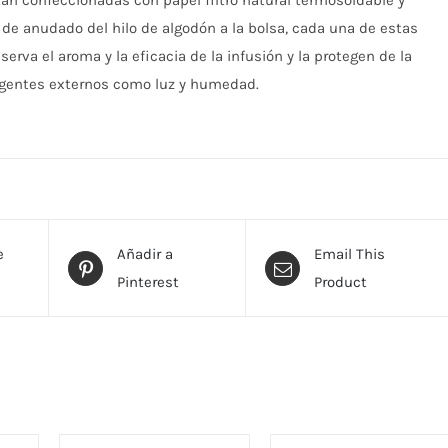
tán confeccionadas con papel filtro natural termosoldable y
de anudado del hilo de algodón a la bolsa, cada una de estas
serva el aroma y la eficacia de la infusión y la protegen de la
agentes externos como luz y humedad.
e
Añadir a
Email This
Pinterest
Product