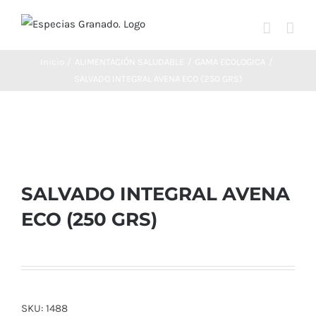
Saltar
al
contenido
Inicio
ALIMENTACIÓN SALUDABLE
GAMA ECOLOGICA
SALVADO INTEGRAL AVENA ECO (250 GRS)
SALVADO INTEGRAL AVENA
ECO (250 GRS)
SKU:
1488