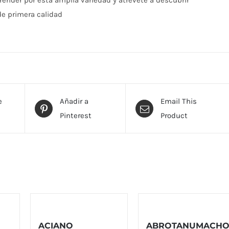
render por esta amplia variedad y atrévete a descubrir
e primera calidad
e
Añadir a
Email This
Pinterest
Product
ACIANO
ABROTANUMACH