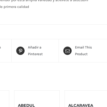
render por esta amplia variedad y atrévete a descubrir
e primera calidad
e
Añadir a
Email This
Pinterest
Product
ABEDUL
ALCARAVEA