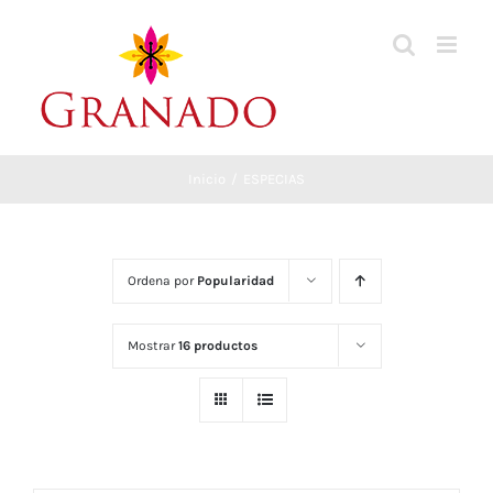
Saltar
al
contenido
Inicio
ESPECIAS
Ordena por
Popularidad
Mostrar
16 productos