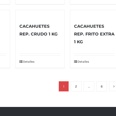
CACAHUETES
CACAHUETES
REP. CRUDO 1 KG
REP. FRITO EXTRA
1 KG
Detalles
Detalles
1
2
…
6