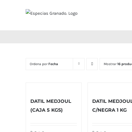
Saltar
al
contenido
Ordena por
Fecha
Mostrar
16 produ
DATIL MEDJOUL
DATIL MEDJOU
(CAJA 5 KGS)
C/NEGRA 1 KG