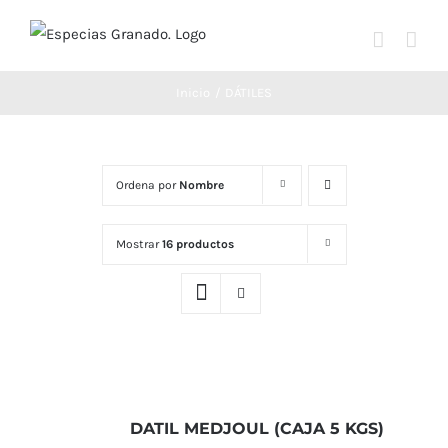
Saltar
al
contenido
Inicio
DÁTILES
Ordena por
Nombre
Mostrar
16 productos
DATIL MEDJOUL (CAJA 5 KGS)