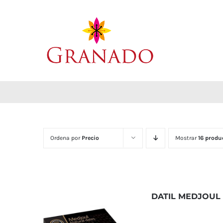
Saltar
al
contenido
Ordena por
Precio
Mostrar
16 produ
DATIL MEDJOUL 