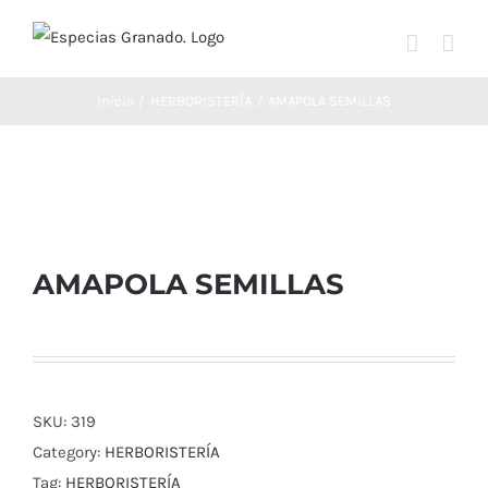
Saltar
al
contenido
Inicio
HERBORISTERÍA
AMAPOLA SEMILLAS
AMAPOLA SEMILLAS
SKU:
319
Category:
HERBORISTERÍA
Tag:
HERBORISTERÍA