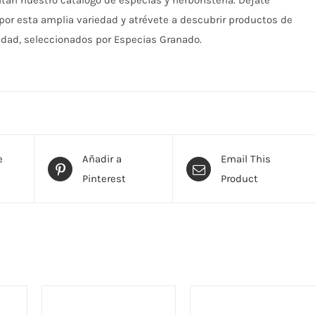
n nuestro catálogo de especias y herboristería. Déjate
por esta amplia variedad y atrévete a descubrir productos de
idad, seleccionados por Especias Granado.
e
Añadir a
Email This
Pinterest
Product