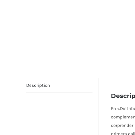
Description
Descrip
En «Distri
complementa
sorprender 
primera cal