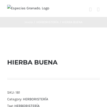
Saltar
al
contenido
Inicio
HERBORISTERÍA
HIERBA BUENA
HIERBA BUENA
SKU:
181
Category:
HERBORISTERÍA
Tag:
HERBORISTERÍA