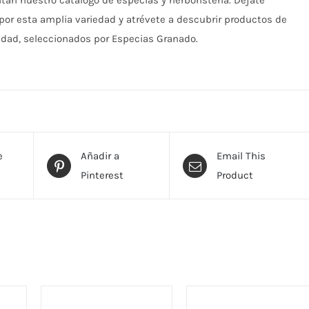
n nuestro catálogo de especias y herboristería. Déjate
por esta amplia variedad y atrévete a descubrir productos de
idad, seleccionados por Especias Granado.
e
Añadir a
Email This
Pinterest
Product