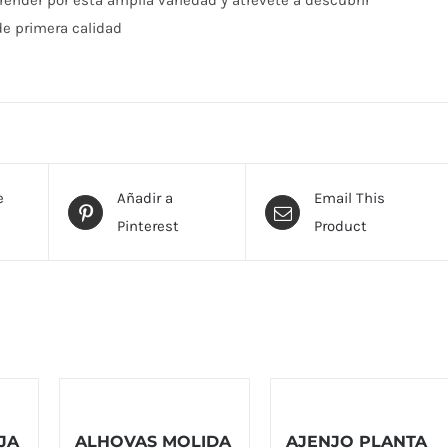
render por esta amplia variedad y atrévete a descubrir
e primera calidad
e
Añadir a
Email This
Pinterest
Product
JA
ALHOVAS MOLIDA
AJENJO PLANTA