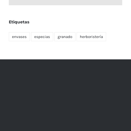
Etiquetas
envases
especias
granado
herboristería