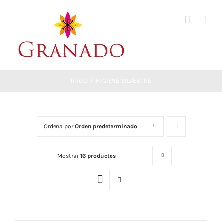
Saltar
al
contenido
Inicio
HIGIENE SILVESTRE
Ordena por
Orden predeterminado
Mostrar
16 productos