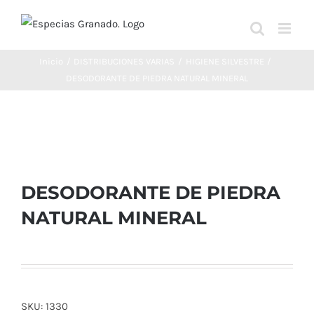
Saltar
al
contenido
Inicio
DISTRIBUCIONES VARIAS
HIGIENE SILVESTRE
DESODORANTE DE PIEDRA NATURAL MINERAL
DESODORANTE DE PIEDRA
NATURAL MINERAL
SKU:
1330