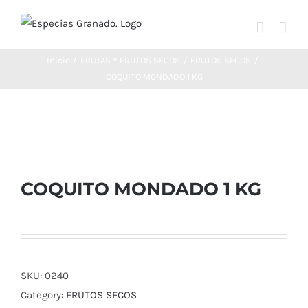
Saltar
al
contenido
Inicio
FRUTAS Y FRUTOS SECOS
FRUTOS SECOS
COQUITO MONDADO 1 KG
COQUITO MONDADO 1 KG
SKU:
0240
Category:
FRUTOS SECOS