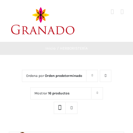
Saltar
al
contenido
Inicio
HERBORISTERÍA
Ordena por
Orden predeterminado
Mostrar
16 productos